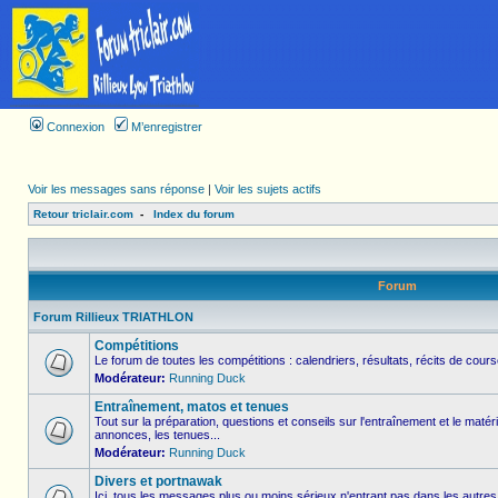
Connexion
M’enregistrer
Voir les messages sans réponse
|
Voir les sujets actifs
Retour triclair.com
-
Index du forum
Forum
Forum Rillieux TRIATHLON
Compétitions
Le forum de toutes les compétitions : calendriers, résultats, récits de course
Modérateur:
Running Duck
Entraînement, matos et tenues
Tout sur la préparation, questions et conseils sur l'entraînement et le matér
annonces, les tenues...
Modérateur:
Running Duck
Divers et portnawak
Ici, tous les messages plus ou moins sérieux n'entrant pas dans les autres