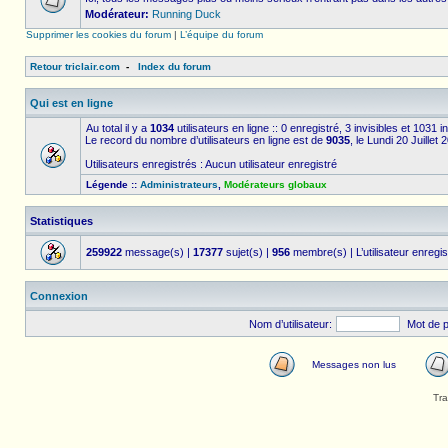
Modérateur:
Running Duck
Supprimer les cookies du forum
|
L’équipe du forum
Retour triclair.com
-
Index du forum
Qui est en ligne
Au total il y a
1034
utilisateurs en ligne :: 0 enregistré, 3 invisibles et 1031 
Le record du nombre d’utilisateurs en ligne est de
9035
, le Lundi 20 Juillet
Utilisateurs enregistrés : Aucun utilisateur enregistré
Légende ::
Administrateurs
,
Modérateurs globaux
Statistiques
259922
message(s) |
17377
sujet(s) |
956
membre(s) | L’utilisateur enregis
Connexion
Nom d’utilisateur:
Mot de 
Messages non lus
Tra