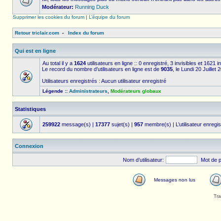
Modérateur:
Running Duck
Supprimer les cookies du forum
|
L’équipe du forum
Retour triclair.com
-
Index du forum
Qui est en ligne
Au total il y a
1624
utilisateurs en ligne :: 0 enregistré, 3 invisibles et 1621 
Le record du nombre d’utilisateurs en ligne est de
9035
, le Lundi 20 Juillet
Utilisateurs enregistrés : Aucun utilisateur enregistré
Légende ::
Administrateurs
,
Modérateurs globaux
Statistiques
259922
message(s) |
17377
sujet(s) |
957
membre(s) | L’utilisateur enregis
Connexion
Nom d’utilisateur:
Mot de 
Messages non lus
Tra