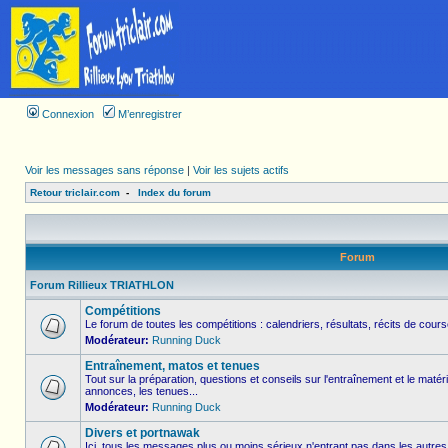
Connexion
M’enregistrer
Voir les messages sans réponse
|
Voir les sujets actifs
Retour triclair.com
-
Index du forum
Forum
Forum Rillieux TRIATHLON
Compétitions
Le forum de toutes les compétitions : calendriers, résultats, récits de course
Modérateur:
Running Duck
Entraînement, matos et tenues
Tout sur la préparation, questions et conseils sur l'entraînement et le matér
annonces, les tenues...
Modérateur:
Running Duck
Divers et portnawak
Ici, tous les messages plus ou moins sérieux n'entrant pas dans les autres