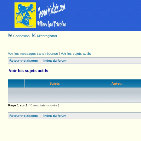
Connexion
M’enregistrer
Voir les messages sans réponse
|
Voir les sujets actifs
Retour triclair.com
-
Index du forum
Voir les sujets actifs
Sujets
Auteur
Page
1
sur
1
[ 0 résultats trouvés ]
Retour triclair.com
-
Index du forum