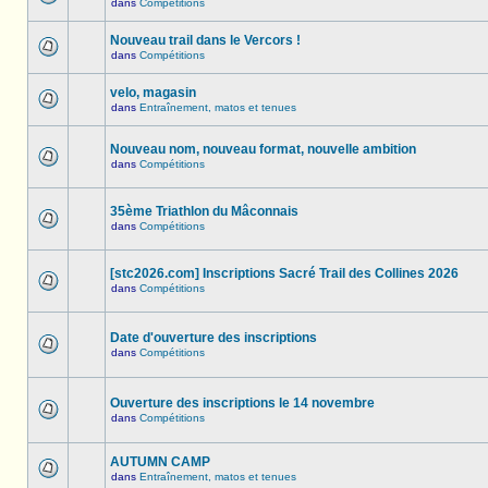
dans
Compétitions
Nouveau trail dans le Vercors !
dans
Compétitions
velo, magasin
dans
Entraînement, matos et tenues
Nouveau nom, nouveau format, nouvelle ambition
dans
Compétitions
35ème Triathlon du Mâconnais
dans
Compétitions
[stc2026.com] Inscriptions Sacré Trail des Collines 2026
dans
Compétitions
Date d'ouverture des inscriptions
dans
Compétitions
Ouverture des inscriptions le 14 novembre
dans
Compétitions
AUTUMN CAMP
dans
Entraînement, matos et tenues