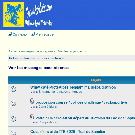
Connexion
M’enregistrer
Voir les messages sans réponse
|
Voir les sujets actifs
Retour triclair.com
-
Index du forum
Voir les messages sans réponse
Sujets
Whey café ProtéAlpes pendant ma prépa triathlon
dans
Entraînement, matos et tenues
proposition course / col loze challenge / cyclosportive
dans
Compétitions
Votre club sera-t-il au départ du Triathlon du Lac des Sapin
dans
Compétitions
Coup d'envoi du TTB 2026 - Trail du Sanglier