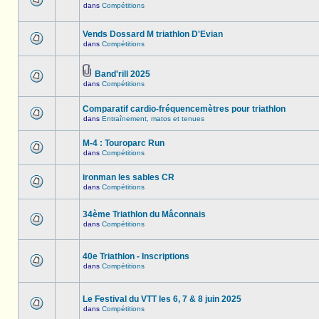
dans
Compétitions
Vends Dossard M triathlon D'Evian
dans
Compétitions
Band'rill 2025
dans
Compétitions
Comparatif cardio-fréquencemètres pour triathlon
dans
Entraînement, matos et tenues
M-4 : Touroparc Run
dans
Compétitions
ironman les sables CR
dans
Compétitions
34ème Triathlon du Mâconnais
dans
Compétitions
40e Triathlon - Inscriptions
dans
Compétitions
Le Festival du VTT les 6, 7 & 8 juin 2025
dans
Compétitions