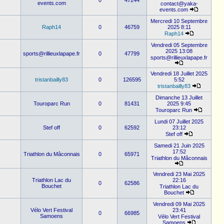
0
47244
events.com
contact@yaka-
events.com
Mercredi 10 Septembre
Raph14
0
46759
2025 8:11
Raph14
Vendredi 05 Septembre
2025 13:08
sports@rillieuxlapape.fr
0
47799
sports@rillieuxlapape.fr
Vendredi 18 Juillet 2025
tristanbailly83
0
126595
5:52
tristanbailly83
Dimanche 13 Juillet
Touroparc Run
0
81431
2025 9:45
Touroparc Run
Lundi 07 Juillet 2025
Stef off
0
62592
23:12
Stef off
Samedi 21 Juin 2025
17:52
Triathlon du Mâconnais
0
65971
Triathlon du Mâconnais
Vendredi 23 Mai 2025
Triathlon Lac du
22:16
0
62586
Bouchet
Triathlon Lac du
Bouchet
Vendredi 09 Mai 2025
Vélo Vert Festival
23:41
0
66985
Samoens
Vélo Vert Festival
Samoens