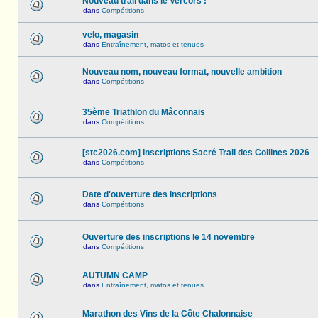
Nouveau trail dans le Vercors !
dans
Compétitions
velo, magasin
dans
Entraînement, matos et tenues
Nouveau nom, nouveau format, nouvelle ambition
dans
Compétitions
35ème Triathlon du Mâconnais
dans
Compétitions
[stc2026.com] Inscriptions Sacré Trail des Collines 2026
dans
Compétitions
Date d'ouverture des inscriptions
dans
Compétitions
Ouverture des inscriptions le 14 novembre
dans
Compétitions
AUTUMN CAMP
dans
Entraînement, matos et tenues
Marathon des Vins de la Côte Chalonnaise