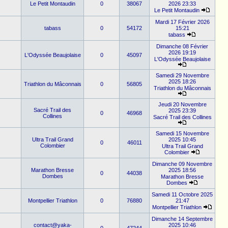
Le Petit Montaudin
0
38067
2026 23:33
Le Petit Montaudin
Mardi 17 Février 2026
tabass
0
54172
15:21
tabass
Dimanche 08 Février
2026 19:19
L'Odyssée Beaujolaise
0
45097
L'Odyssée Beaujolaise
Samedi 29 Novembre
2025 18:26
Triathlon du Mâconnais
0
56805
Triathlon du Mâconnais
Jeudi 20 Novembre
Sacré Trail des
2025 23:39
0
46968
Collines
Sacré Trail des Collines
Samedi 15 Novembre
Ultra Trail Grand
2025 10:45
0
46011
Colombier
Ultra Trail Grand
Colombier
Dimanche 09 Novembre
Marathon Bresse
2025 18:56
0
44038
Dombes
Marathon Bresse
Dombes
Samedi 11 Octobre 2025
Montpellier Triathlon
0
76880
21:47
Montpellier Triathlon
Dimanche 14 Septembre
contact@yaka-
2025 10:46