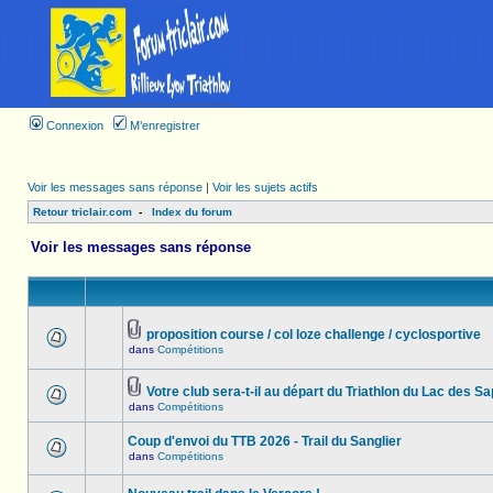
Connexion
M’enregistrer
Voir les messages sans réponse
|
Voir les sujets actifs
Retour triclair.com
-
Index du forum
Voir les messages sans réponse
proposition course / col loze challenge / cyclosportive
dans
Compétitions
Votre club sera-t-il au départ du Triathlon du Lac des Sa
dans
Compétitions
Coup d'envoi du TTB 2026 - Trail du Sanglier
dans
Compétitions