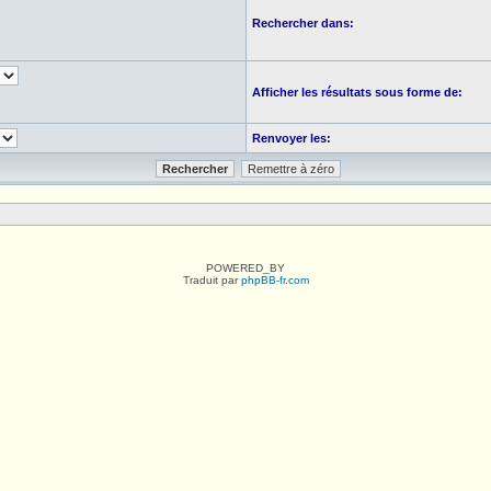
Rechercher dans:
Afficher les résultats sous forme de:
Renvoyer les:
POWERED_BY
Traduit par
phpBB-fr.com