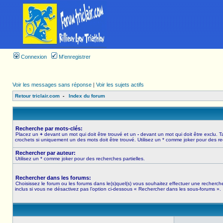
Connexion
M’enregistrer
Voir les messages sans réponse
|
Voir les sujets actifs
Retour triclair.com
-
Index du forum
Recherche par mots-clés:
Placez un
+
devant un mot qui doit être trouvé et un
-
devant un mot qui doit être exclu. 
crochets si uniquement un des mots doit être trouvé. Utilisez un * comme joker pour des re
Rechercher par auteur:
Utilisez un * comme joker pour des recherches partielles.
Rechercher dans les forums:
Choisissez le forum ou les forums dans le(s)quel(s) vous souhaitez effectuer une recher
inclus si vous ne désactivez pas l’option ci-dessous « Rechercher dans les sous-forums ».