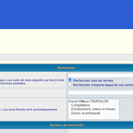
Rechercher
Tapez une suite de mots séparés par des
|
entre
Rechercher tous les termes
cherches partielles.
Rechercher n’importe lequel de ces term
che. Les sous-forums sont automatiquement
Options de recherche