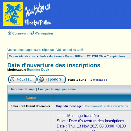
Connexion
M’enregistrer
Voir les messages sans réponse
|
Voir les sujets actifs
Retour triclair.com
-
Index du forum
»
Forum Rillieux TRIATHLON
»
Compétitions
Date d'ouverture des inscriptions
Modérateur:
Running Duck
Page
1
sur
1
[ 1 message ]
Imprimer le sujet
|
Envoyer le sujet par e-mail
Auteur
Ultra Trail Grand Colombier
Sujet du message:
Date d'ouverture des inscriptions
-------- Message transféré --------
Sujet : Date d'ouverture des inscriptions
Date : Thu, 13 Nov 2025 08:00:00 +0100