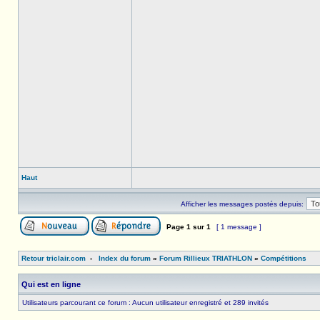
Haut
Afficher les messages postés depuis:
Page
1
sur
1
[ 1 message ]
Retour triclair.com
-
Index du forum
»
Forum Rillieux TRIATHLON
»
Compétitions
Qui est en ligne
Utilisateurs parcourant ce forum : Aucun utilisateur enregistré et 289 invités