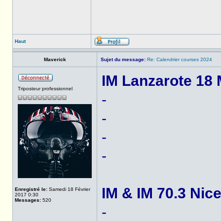
Haut
Maverick
Sujet du message:
Re: Calendrier courses 2024
IM Lanzarote 18 
Triposteur professionnel
-
-
-
-
IM & IM 70.3 Nice
Enregistré le:
Samedi 18 Février
2017 0:30
Messages:
520
-