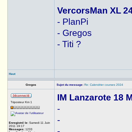
VercorsMan XL 24
- PlanPi
- Gregos
- Titi ?
Haut
Gregos
Sujet du message:
Re: Calendrier courses 2024
IM Lanzarote 18 M
Triposteur Km 1
-
-
Enregistré le:
Samedi 11 Juin
2011 19:17
-
Messages:
1233