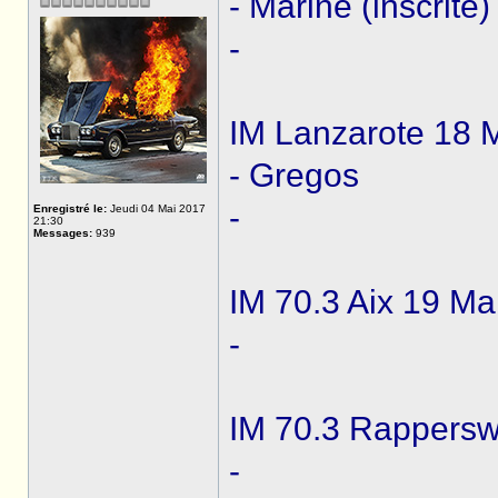
- Marine (inscrite)
-
IM Lanzarote 18 
- Gregos
-
Enregistré le:
Jeudi 04 Mai 2017
21:30
Messages:
939
IM 70.3 Aix 19 Ma
-
IM 70.3 Rapperswi
-