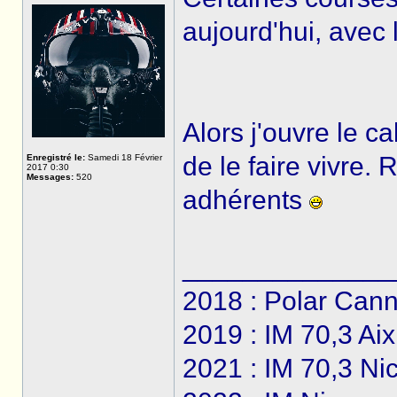
aujourd'hui, avec 
Alors j'ouvre le c
de le faire vivre. 
Enregistré le:
Samedi 18 Février
2017 0:30
Messages:
520
adhérents
______________
2018 : Polar Can
2019 : IM 70,3 Ai
2021 : IM 70,3 Ni