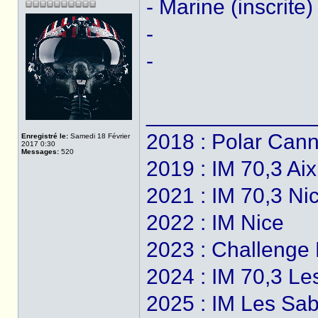
- Marine (inscrite)
-
-
______________
2018 : Polar Can
Enregistré le:
Samedi 18 Février
2017 0:30
Messages:
520
2019 : IM 70,3 Ai
2021 : IM 70,3 Ni
2022 : IM Nice
2023 : Challenge 
2024 : IM 70,3 Le
2025 : IM Les Sab