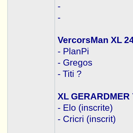
-
-
VercorsMan XL 24
- PlanPi
- Gregos
- Titi ?
XL GERARDMER 7
- Elo (inscrite)
- Cricri (inscrit)