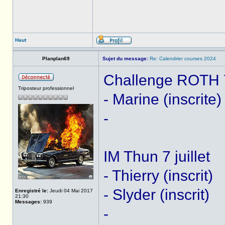
Haut
Planplan69
Sujet du message:
Re: Calendrier courses 2024
Challenge ROTH 7 
Triposteur professionnel
- Marine (inscrite)
-
IM Thun 7 juillet
- Thierry (inscrit)
- Slyder (inscrit)
Enregistré le:
Jeudi 04 Mai 2017
21:30
Messages:
939
-