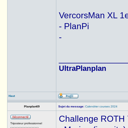
VercorsMan XL 1
- PlanPi
-
______________
UltraPlanplan
Haut
Planplan69
Sujet du message:
Calendrier courses 2024
Challenge ROTH 7 
Triposteur professionnel