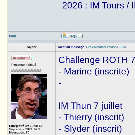
2026 : IM Tours /
Haut
slyder
Sujet du message:
Re: Calendrier courses 2024
Challenge ROTH 7 j
Triposteur habitué
- Marine (inscrite)
-
IM Thun 7 juillet
- Thierry (inscrit)
- Slyder (inscrit)
Enregistré le:
Lundi 13
Septembre 2021 16:30
Messages:
86