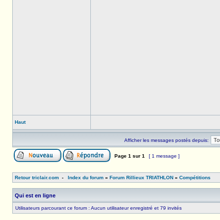
Haut
Afficher les messages postés depuis:
Page
1
sur
1
[ 1 message ]
Retour triclair.com
-
Index du forum
»
Forum Rillieux TRIATHLON
»
Compétitions
Qui est en ligne
Utilisateurs parcourant ce forum : Aucun utilisateur enregistré et 79 invités