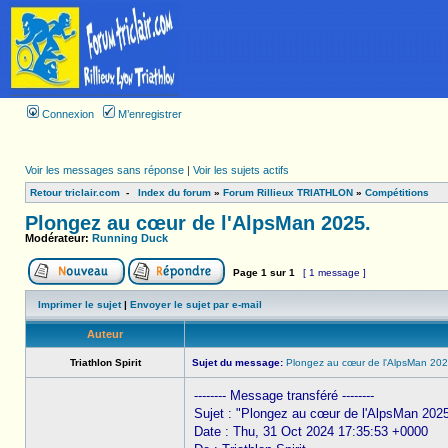
Connexion
M’enregistrer
Voir les messages sans réponse
|
Voir les sujets actifs
Retour triclair.com
-
Index du forum
»
Forum Rillieux TRIATHLON
»
Compétitions
Plongez au cœur de l'AlpsMan 2025.
Modérateur:
Running Duck
Page
1
sur
1
[ 1 message ]
Imprimer le sujet
|
Envoyer le sujet par e-mail
Auteur
Triathlon Spirit
Sujet du message:
Plongez au cœur de l'AlpsMan 202
-------- Message transféré --------
Sujet : "Plongez au cœur de l'AlpsMan 2025
Date : Thu, 31 Oct 2024 17:35:53 +0000