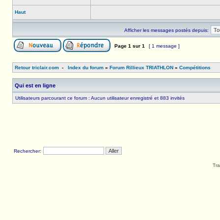
Haut
Afficher les messages postés depuis:
Page
1
sur
1
[ 1 message ]
Retour triclair.com
-
Index du forum
»
Forum Rillieux TRIATHLON
»
Compétitions
Qui est en ligne
Utilisateurs parcourant ce forum : Aucun utilisateur enregistré et 883 invités
Rechercher:
Tra