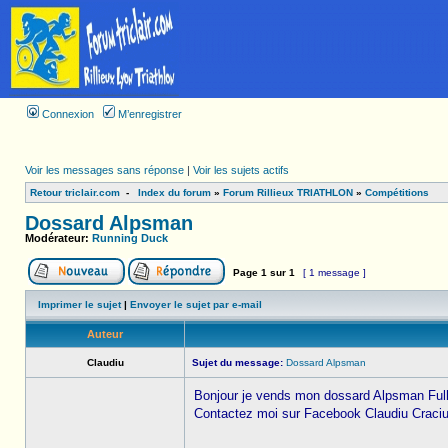
Connexion
M’enregistrer
Voir les messages sans réponse
|
Voir les sujets actifs
Retour triclair.com
-
Index du forum
»
Forum Rillieux TRIATHLON
»
Compétitions
Dossard Alpsman
Modérateur:
Running Duck
Page
1
sur
1
[ 1 message ]
Imprimer le sujet
|
Envoyer le sujet par e-mail
Auteur
Claudiu
Sujet du message:
Dossard Alpsman
Bonjour je vends mon dossard Alpsman Full
Contactez moi sur Facebook Claudiu Craciu