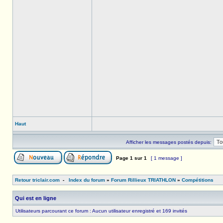
Haut
Afficher les messages postés depuis:
Page
1
sur
1
[ 1 message ]
Retour triclair.com
-
Index du forum
»
Forum Rillieux TRIATHLON
»
Compétitions
Qui est en ligne
Utilisateurs parcourant ce forum : Aucun utilisateur enregistré et 169 invités