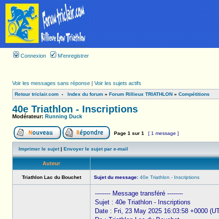
Connexion
M’enregistrer
Voir les messages sans réponse
|
Voir les sujets actifs
Retour triclair.com
-
Index du forum
»
Forum Rillieux TRIATHLON
»
Compétitions
40e Triathlon - Inscriptions
Modérateur:
Running Duck
Page
1
sur
1
[ 1 message ]
Imprimer le sujet
|
Envoyer le sujet par e-mail
Auteur
Triathlon Lac du Bouchet
Sujet du message:
40e Triathlon - Inscriptions
-------- Message transféré --------
Sujet : 40e Triathlon - Inscriptions
Date : Fri, 23 May 2025 16:03:58 +0000 (U