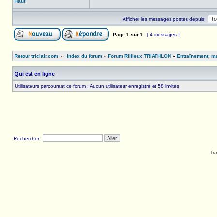
Haut
Afficher les messages postés depuis:
Page
1
sur
1
[ 4 messages ]
Retour triclair.com
-
Index du forum
»
Forum Rillieux TRIATHLON
»
Entraînement, ma
Qui est en ligne
Utilisateurs parcourant ce forum : Aucun utilisateur enregistré et 58 invités
Rechercher:
Tra