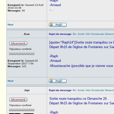
-Raph
-Arnaud
Enregistré le:
Samedi 13 Avril
2019 23:38
-...
Messages:
35
Haut
JLuc
Sujet du message:
Re: Sortie Vélo Dominicale Dimanc
[quote="Raph14"]Sortie route tranquilou ce
Départ 9h15 de l'église de Fontaines sur S
Triposteur confirmé
-Raph
-Arnaud
Enregistré le:
Samedi 02
Septembre 2017 7:54
-Moustavache (possible que je vienne vous 
Messages:
101
Haut
Jojo
Sujet du message:
Re: Sortie Vélo Dominicale Dimanc
Sortie route tranquilou ce Dimanche 26 .
Départ 9h15 de l'église de Fontaines sur S
Triposteur confirmé
-Raph