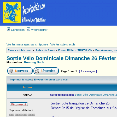
Connexion
M’enregistrer
Voir les messages sans réponse
|
Voir les sujets actifs
Retour triclair.com
-
Index du forum
»
Forum Rillieux TRIATHLON
»
Entraînement, ma
Sortie Vélo Dominicale Dimanche 26 Février
Modérateur:
Running Duck
Page
1
sur
1
[ 4 messages ]
Imprimer le sujet
|
Envoyer le sujet par e-mail
Auteur
Raph14
Sujet du message:
Sortie Vélo Dominicale Dimanche 2
Sortie route tranquilou ce Dimanche 26 .
Départ 9h15 de l'église de Fontaines sur S
Triposteur débutant