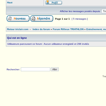
Haut
Afficher les messages postés depuis:
Page
1
sur
1
[ 5 messages ]
Retour triclair.com
-
Index du forum
»
Forum Rillieux TRIATHLON
»
Entraînement, ma
Qui est en ligne
Utilisateurs parcourant ce forum : Aucun utilisateur enregistré et 296 invités
Rechercher:
Tra