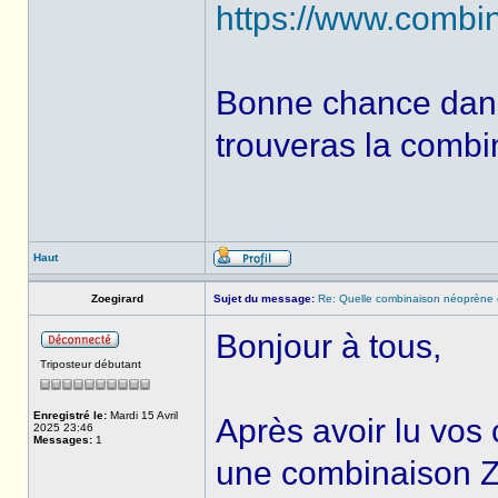
https://www.combi
Bonne chance dans 
trouveras la combin
Haut
Zoegirard
Sujet du message:
Re: Quelle combinaison néoprène ch
Bonjour à tous,
Triposteur débutant
Enregistré le:
Mardi 15 Avril
Après avoir lu vos 
2025 23:46
Messages:
1
une combinaison Z