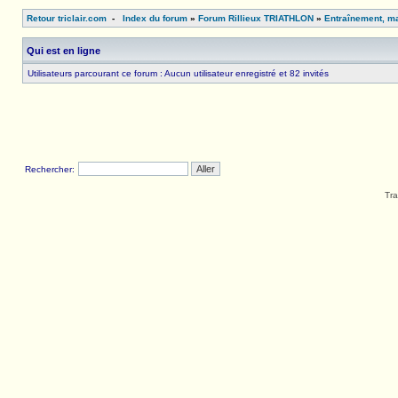
Retour triclair.com
-
Index du forum
»
Forum Rillieux TRIATHLON
»
Entraînement, ma
Qui est en ligne
Utilisateurs parcourant ce forum : Aucun utilisateur enregistré et 82 invités
Rechercher:
Tra