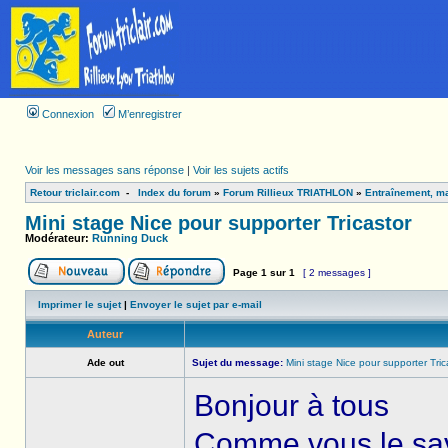
Connexion
M’enregistrer
Voir les messages sans réponse
|
Voir les sujets actifs
Retour triclair.com
-
Index du forum
»
Forum Rillieux TRIATHLON
»
Entraînement, ma
Mini stage Nice pour supporter Tricastor
Modérateur:
Running Duck
Page
1
sur
1
[ 2 messages ]
Imprimer le sujet
|
Envoyer le sujet par e-mail
Auteur
Ade out
Sujet du message:
Mini stage Nice pour supporter Tric
Bonjour à tous
Comme vous le sav