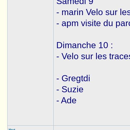
Samedi 9
- marin Velo sur le
- apm visite du pa
Dimanche 10 :
- Velo sur les trac
- Gregtdi
- Suzie
- Ade
Haut