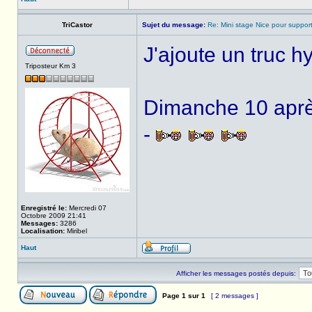
TriCastor
Sujet du message:
Re: Mini stage Nice pour support
J'ajoute un truc 
Triposteur Km 3
Dimanche 10 après
-
Enregistré le:
Mercredi 07
Octobre 2009 21:41
Messages:
3286
Localisation:
Miribel
Haut
Afficher les messages postés depuis:
Page
1
sur
1
[ 2 messages ]