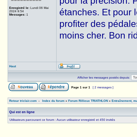
pour la précision. P
Enregistré le:
Lundi 06 Mai
étanches. Et pour le
2024 9:54
Messages:
1
profiter des pédale
moins cher. Bon rid
Haut
Afficher les messages postés depuis:
Page
1
sur
1
[ 2 messages ]
Retour triclair.com
-
Index du forum
»
Forum Rillieux TRIATHLON
»
Entraînement, ma
Qui est en ligne
Utilisateurs parcourant ce forum : Aucun utilisateur enregistré et 450 invités