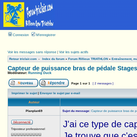
Connexion
M’enregistrer
Voir les messages sans réponse
|
Voir les sujets actifs
Retour triclair.com
-
Index du forum
»
Forum Rillieux TRIATHLON
»
Entraînement, ma
Capteur de puissance bras de pédale Stage
Modérateur:
Running Duck
Page
1
sur
1
[ 2 messages ]
Imprimer le sujet
|
Envoyer le sujet par e-mail
Auteur
Planplan69
Sujet du message:
Capteur de puissance bras de 
J'ai ce type de ca
Triposteur professionnel
Je trouve que c'es