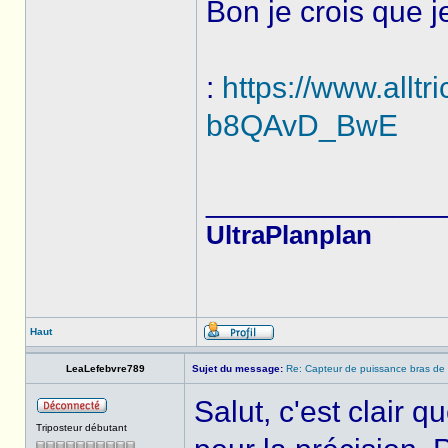
Bon je crois que 
:
https://www.alltr
b8QAvD_BwE
______________
UltraPlanplan
Haut
LeaLefebvre789
Sujet du message:
Re: Capteur de puissance bras de
Salut, c'est clair q
Triposteur débutant