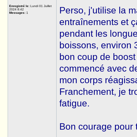
Enregistré le:
Lundi 01 Juillet
Perso, j'utilise la
2024 8:42
Messages:
1
entraînements et ç
pendant les longu
boissons, environ 
bon coup de boost e
commencé avec des
mon corps réagissai
Franchement, je tr
fatigue.
Bon courage pour t