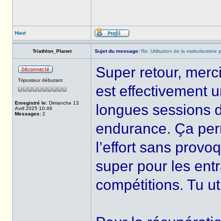
Haut
Triathlon_Planet
Sujet du message:
Re: Utilisation de la maltodextrine p
Super retour, merci
Triposteur débutant
est effectivement u
Enregistré le:
Dimanche 13
longues sessions d
Avril 2025 10:46
Messages:
2
endurance. Ça perm
l’effort sans provo
super pour les ent
compétitions. Tu u