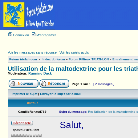
Connexion
M’enregistrer
Voir les messages sans réponse
|
Voir les sujets actifs
Retour triclair.com
-
Index du forum
»
Forum Rillieux TRIATHLON
»
Entraînement, ma
Utilisation de la maltodextrine pour les triat
Modérateur:
Running Duck
Page
1
sur
1
[ 2 messages ]
Imprimer le sujet
|
Envoyer le sujet par e-mail
Auteur
CamilleRenaud789
Sujet du message:
Re: Utilisation de la maltodextrine p
Salut,
Triposteur débutant