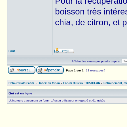
Pour la récupérati
boisson très intér
chia, de citron, et
Haut
Afficher les messages postés depuis:
Page
1
sur
1
[ 2 messages ]
Retour triclair.com
-
Index du forum
»
Forum Rillieux TRIATHLON
»
Entraînement, ma
Qui est en ligne
Utilisateurs parcourant ce forum : Aucun utilisateur enregistré et 61 invités