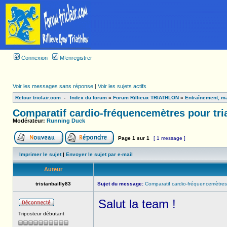
Connexion
M’enregistrer
Voir les messages sans réponse
|
Voir les sujets actifs
Retour triclair.com
-
Index du forum
»
Forum Rillieux TRIATHLON
»
Entraînement, ma
Comparatif cardio-fréquencemètres pour tri
Modérateur:
Running Duck
Page
1
sur
1
[ 1 message ]
Imprimer le sujet
|
Envoyer le sujet par e-mail
Auteur
tristanbailly83
Sujet du message:
Comparatif cardio-fréquencemètres 
Salut la team !
Triposteur débutant