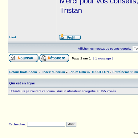
Merci pour vos conseils
Tristan
Haut
Afficher les messages postés depuis:
Page
1
sur
1
[ 1 message ]
Retour triclair.com
-
Index du forum
»
Forum Rillieux TRIATHLON
»
Entraînement, ma
Qui est en ligne
Utilisateurs parcourant ce forum : Aucun utilisateur enregistré et 155 invités
Rechercher:
Tra