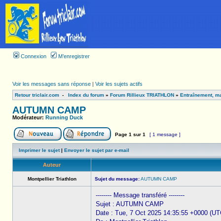
Connexion
M’enregistrer
Voir les messages sans réponse
|
Voir les sujets actifs
Retour triclair.com
-
Index du forum
»
Forum Rillieux TRIATHLON
»
Entraînement, ma
AUTUMN CAMP
Modérateur:
Running Duck
Page
1
sur
1
[ 1 message ]
Imprimer le sujet
|
Envoyer le sujet par e-mail
Auteur
Montpellier Triathlon
Sujet du message:
AUTUMN CAMP
-------- Message transféré --------
Sujet : AUTUMN CAMP
Date : Tue, 7 Oct 2025 14:35:55 +0000 (UT