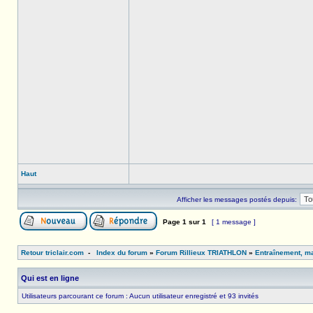
Haut
Afficher les messages postés depuis:
Page
1
sur
1
[ 1 message ]
Retour triclair.com
-
Index du forum
»
Forum Rillieux TRIATHLON
»
Entraînement, ma
Qui est en ligne
Utilisateurs parcourant ce forum : Aucun utilisateur enregistré et 93 invités