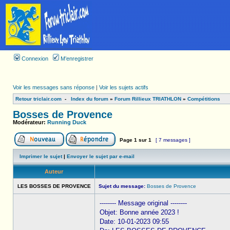
Connexion
M’enregistrer
Voir les messages sans réponse
|
Voir les sujets actifs
Retour triclair.com
-
Index du forum
»
Forum Rillieux TRIATHLON
»
Compétitions
Bosses de Provence
Modérateur:
Running Duck
Page
1
sur
1
[ 7 messages ]
Imprimer le sujet
|
Envoyer le sujet par e-mail
Auteur
LES BOSSES DE PROVENCE
Sujet du message:
Bosses de Provence
-------- Message original --------
Objet: Bonne année 2023 !
Date: 10-01-2023 09:55