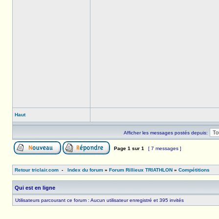
Haut
Afficher les messages postés depuis:
Page
1
sur
1
[ 7 messages ]
Retour triclair.com
-
Index du forum
»
Forum Rillieux TRIATHLON
»
Compétitions
Qui est en ligne
Utilisateurs parcourant ce forum : Aucun utilisateur enregistré et 395 invités