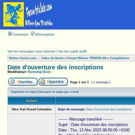
Connexion
M’enregistrer
Voir les messages sans réponse
|
Voir les sujets actifs
Retour triclair.com
-
Index du forum
»
Forum Rillieux TRIATHLON
»
Compétitions
Date d'ouverture des inscriptions
Modérateur:
Running Duck
Page
1
sur
1
[ 1 message ]
Imprimer le sujet
|
Envoyer le sujet par e-mail
Auteur
Ultra Trail Grand Colombier
Sujet du message:
Date d'ouverture des inscriptions
-------- Message transféré --------
Sujet : Date d'ouverture des inscriptions
Date : Thu, 13 Nov 2025 08:00:00 +0100