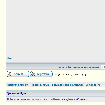
Haut
Afficher les messages postés depuis:
Page
1
sur
1
[ 1 message ]
Retour triclair.com
-
Index du forum
»
Forum Rillieux TRIATHLON
»
Compétitions
Qui est en ligne
Utilisateurs parcourant ce forum : Aucun utilisateur enregistré et 80 invités