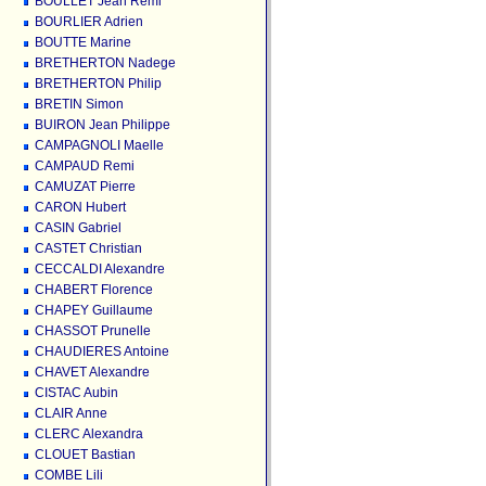
BOULLET Jean Rémi
BOURLIER Adrien
BOUTTE Marine
BRETHERTON Nadege
BRETHERTON Philip
BRETIN Simon
BUIRON Jean Philippe
CAMPAGNOLI Maelle
CAMPAUD Remi
CAMUZAT Pierre
CARON Hubert
CASIN Gabriel
CASTET Christian
CECCALDI Alexandre
CHABERT Florence
CHAPEY Guillaume
CHASSOT Prunelle
CHAUDIERES Antoine
CHAVET Alexandre
CISTAC Aubin
CLAIR Anne
CLERC Alexandra
CLOUET Bastian
COMBE Lili