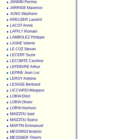
JANNIN Perrine
JARRIGE Maxence
JUNG Stephane
KREUZER Laurent
LACOT Annie
LAFFLY Romain
LAMBOLEZ Philippe
LASNE Valerie
LE COZ Stevan
LECERF Suzie
LECOMTE Caroline
LEFEBVRE Arthur
LEPINE Jean Luc
LEROY Antoine
LESAGE Bertrand
LICCIARDI Margaux
LORIA Elliot
LORIA Olivier
LORIA Harrison
MAIZZOU Iyad
MAIZZOU Ilyana
MARTIN Emmanuel
MESSIRDI Ibrahim
MESSNER Thierry