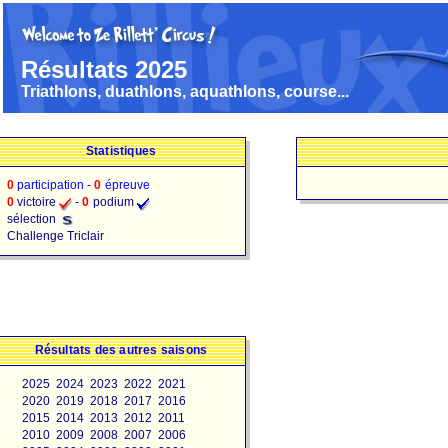
Résultats 2025
Triathlons, duathlons, aquathlons, course...
Statistiques
0
participation -
0
épreuve
0
victoire
-
0
podium
sélection
Challenge Triclair
Résultats des autres saisons
2025
2024
2023
2022
2021
2020
2019
2018
2017
2016
2015
2014
2013
2012
2011
2010
2009
2008
2007
2006