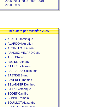
2005
2004
2003
2002
2001
2000
1999
Résultats par triathlète 2025
ABADIE Dominique
ALARDON Aurelien
ARGAILLOT Lauren
ARNOUX MEJARD Calie
ASRI Chakib
AVOINE Anthony
BAILLEUX Manon
BARBARAS Guillaume
BASTIDE Bruno
BAVEREL Thomas
BELANGER Dominic
BILLAT Veronique
BODET Camille
BONNE Romain
BOUILLOT Alexandre