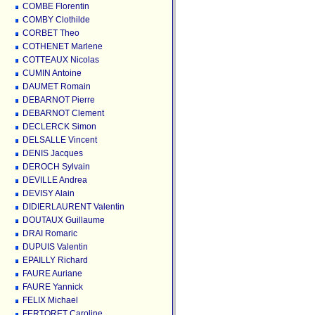
COMBE Florentin
COMBY Clothilde
CORBET Theo
COTHENET Marlene
COTTEAUX Nicolas
CUMIN Antoine
DAUMET Romain
DEBARNOT Pierre
DEBARNOT Clement
DECLERCK Simon
DELSALLE Vincent
DENIS Jacques
DEROCH Sylvain
DEVILLE Andrea
DEVISY Alain
DIDIERLAURENT Valentin
DOUTAUX Guillaume
DRAI Romaric
DUPUIS Valentin
EPAILLY Richard
FAURE Auriane
FAURE Yannick
FELIX Michael
FERTORET Caroline