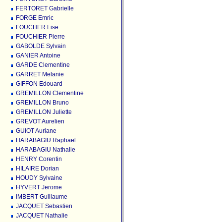
FERTORET Gabrielle
FORGE Emric
FOUCHER Lise
FOUCHIER Pierre
GABOLDE Sylvain
GANIER Antoine
GARDE Clementine
GARRET Melanie
GIFFON Edouard
GREMILLON Clementine
GREMILLON Bruno
GREMILLON Juliette
GREVOT Aurelien
GUIOT Auriane
HARABAGIU Raphael
HARABAGIU Nathalie
HENRY Corentin
HILAIRE Dorian
HOUDY Sylvaine
HYVERT Jerome
IMBERT Guillaume
JACQUET Sebastien
JACQUET Nathalie