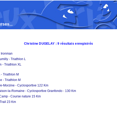
rses...
Christine DUGELAY : 9 résultats enregistrés
n Ironman
milly - Triathlon L
n - Triathlon XL
 - Triathlon M
e - Triathlon M
ve-Morzine - Cyclosportive 122 Km
ison-la-Romaine - Cyclosportive Granfondo - 130 Km
-Camp - Course nature 15 Km
 Trail 23 Km