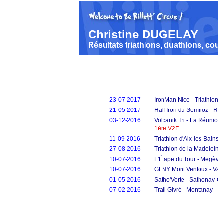
Christine DUGELAY
Résultats triathlons, duathlons, cou
23-07-2017
IronMan Nice - Triathlo
21-05-2017
Half Iron du Semnoz - Ru
03-12-2016
Volcanik Tri - La Réunio
1ère V2F
11-09-2016
Triathlon d'Aix-les-Bains
27-08-2016
Triathlon de la Madelein
10-07-2016
L'Étape du Tour - Megè
10-07-2016
GFNY Mont Ventoux - Va
01-05-2016
Satho'Verte - Sathonay
07-02-2016
Trail Givré - Montanay -