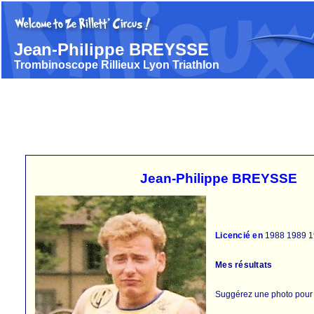
Jean-Philippe BREYSSE
Trombinoscope Rillieux Lyon Triathlon
Jean-Philippe BREYSSE
Licencié en
1988
1989
1
Mes résultats
Suggérez une photo pour ce