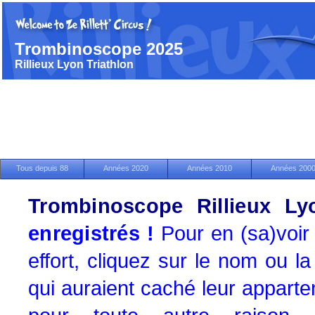
Trombinoscope 2025
Rillieux Lyon Triathlon
Tous depuis 88
Années 2020
Années 2010
Années 200
Trombinoscope Rillieux Lyo
enregistrés !
Pour en (sa)voir 
effort, cliquez sur le nom ou la
qui auraient caché leur apparte